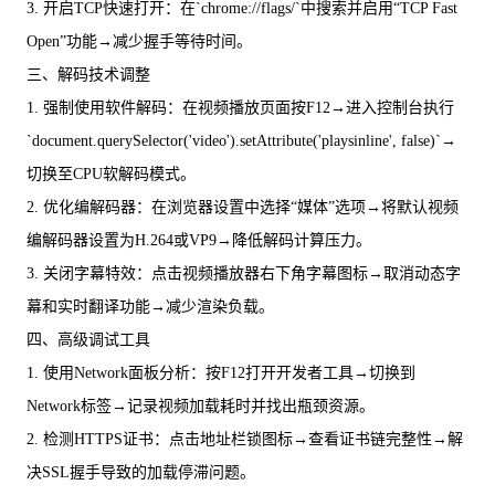
3. 开启TCP快速打开：在`chrome://flags/`中搜索并启用“TCP Fast
Open”功能→减少握手等待时间。
三、解码技术调整
1. 强制使用软件解码：在视频播放页面按F12→进入控制台执行
`document.querySelector('video').setAttribute('playsinline', false)`→
切换至CPU软解码模式。
2. 优化编解码器：在浏览器设置中选择“媒体”选项→将默认视频
编解码器设置为H.264或VP9→降低解码计算压力。
3. 关闭字幕特效：点击视频播放器右下角字幕图标→取消动态字
幕和实时翻译功能→减少渲染负载。
四、高级调试工具
1. 使用Network面板分析：按F12打开开发者工具→切换到
Network标签→记录视频加载耗时并找出瓶颈资源。
2. 检测HTTPS证书：点击地址栏锁图标→查看证书链完整性→解
决SSL握手导致的加载停滞问题。