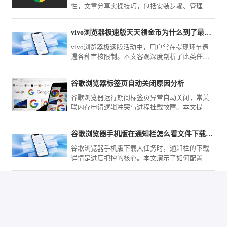
性，文章分享实操技巧，包括安装步骤、管理方
法及优化策略，确保插件高效安全运行。
vivo浏览器极速版天天领金币为什么到了最终提现总翻车
vivo浏览器极速版活动中，用户常在提现环节遭
遇各种审核限制。本文客观深度剖析了此类任务
规则与常见“翻车”原因，提供切实可行的避坑建
议，帮您规避无效时间损耗。
谷歌浏览器标签页自动关闭原因分析
谷歌浏览器运行期间标签页异常自动关闭，常关
联内存申请逻辑冲突与进程挂载故障。本文提供
一套系统级的会话逻辑审计路径，助您精准定位
导致中断的故障源头并予以修复。
谷歌浏览器手机版在通知栏怎么看文件下载的具体百分比
谷歌浏览器手机版下载大任务时，通知栏的下载
详情是进度把控的核心。本文演示了如何配置显
示优先级，确保下载百分比实时可见，助您实时
监测网络传输状态，更科学地安排时间与流量的
使用。