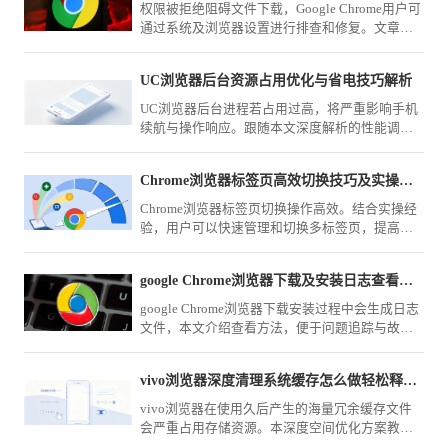
权限被拒绝阻碍文件下载，Google Chrome用户可
通过系统及浏览器设置进行排查和修复。文章介
绍具体步骤，助力解决权限问题。
UC浏览器后台资源占用优化与省电技巧解析
UC浏览器后台进程若占用过高，将严重影响手机
续航与操作响应。跟随本文深度解析的性能调优
方案，通过控制关联唤醒权限与后台缓存释放，
显著提升设备在浏览场景下的续航表现。
Chrome浏览器标签页高效切换技巧及实操经验
Chrome浏览器标签页切换操作高效。结合实操经
验，用户可以快速管理和切换多标签页，提高多
任务浏览效率，优化整体使用体验。
google Chrome浏览器下载及安装日志查看方法
google Chrome浏览器下载安装过程中会生成日志
文件，本文介绍查看方法，便于问题追踪与故障
排查。
vivo浏览器深度清理系统缓存怎么做轻松释放几G空间
vivo浏览器在使用久后产生的海量冗余缓存文件
会严重占用存储资源。本深度空间优化方案教您
利用自带清理工具，高效释放数GB的核心内存，