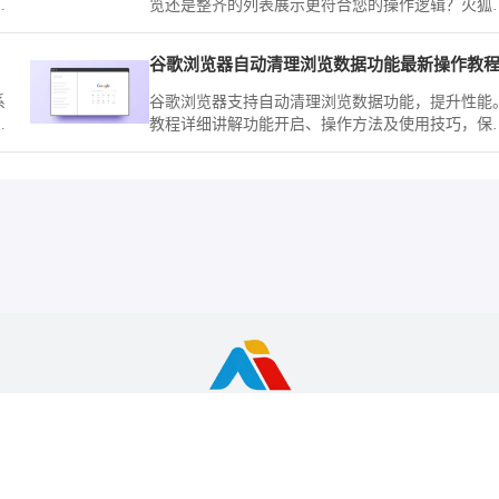
体
览还是整齐的列表展示更符合您的操作逻辑？火狐
览器（Mozilla Firefox）手机版在菜单内提供了灵活
的模式切换，随时应对各种规模的任务场景。
谷歌浏览器自动清理浏览数据功能最新操作教
系
谷歌浏览器支持自动清理浏览数据功能，提升性能
技
教程详细讲解功能开启、操作方法及使用技巧，保
安
浏览器运行顺畅。
览器资源整理与下载服务站，非谷歌(Google)官方网站，与Google公司
为个人学习测试使用，请在下载后24小时内删除，不得用于任何商业用