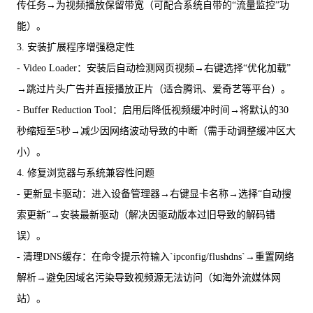
传任务→为视频播放保留带宽（可配合系统自带的“流量监控”功
能）。
3. 安装扩展程序增强稳定性
- Video Loader：安装后自动检测网页视频→右键选择“优化加载”
→跳过片头广告并直接播放正片（适合腾讯、爱奇艺等平台）。
- Buffer Reduction Tool：启用后降低视频缓冲时间→将默认的30
秒缩短至5秒→减少因网络波动导致的中断（需手动调整缓冲区大
小）。
4. 修复浏览器与系统兼容性问题
- 更新显卡驱动：进入设备管理器→右键显卡名称→选择“自动搜
索更新”→安装最新驱动（解决因驱动版本过旧导致的解码错
误）。
- 清理DNS缓存：在命令提示符输入`ipconfig/flushdns`→重置网络
解析→避免因域名污染导致视频源无法访问（如海外流媒体网
站）。