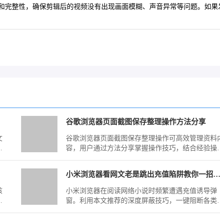
整性，确保剪辑后的视频没有出现画面模糊、声音异常等问题。如果发现问题
谷歌浏览器页面截图保存整理操作方法分享
文
谷歌浏览器页面截图保存整理操作可高效管理资料
析
容，用户通过方法分享掌握操作技巧，结合经验操
快速归档和查找网页信息，提高工作效率。
小米浏览器看网文老是跳出充值陷阱教你一招彻底
核
小米浏览器在阅读网络小说时频繁遭遇充值诱导弹
度
窗。利用本文推荐的深度屏蔽技巧，一键阻断各类
致
意诱导，营造一个沉浸、纯净的文字世界，让阅读