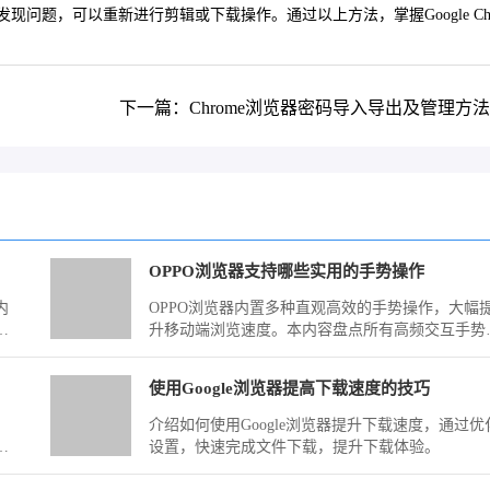
，可以重新进行剪辑或下载操作。通过以上方法，掌握Google Chr
下一篇：Chrome浏览器密码导入导出及管理方
OPPO浏览器支持哪些实用的手势操作
内
OPPO浏览器内置多种直观高效的手势操作，大幅
作
升移动端浏览速度。本内容盘点所有高频交互手势
从快速跳转到窗口切换，助您告别频繁点击，通过
盈的滑动操作实现快捷精准的网页交互，让上网动
免疫
使用Google浏览器提高下载速度的技巧
更灵动。
介绍如何使用Google浏览器提升下载速度，通过优
恶
设置，快速完成文件下载，提升下载体验。
体