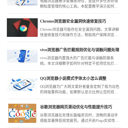
电脑浏览器悬浮窗播放特性，是提升多任务处理
颗粒度管理的核心工具。本配置教学演示如何一
键开启画中画模式，让您在研学视频的同时实现
业务窗口的无缝高效切换。
Chrome浏览器安全漏洞快速修复技巧
Chrome浏览器可能存在安全漏洞问题。文章讲解
快速修复技巧和操作方法，帮助用户保障浏览器
安全。
vivo浏览器广告拦截规则优化与误触问题处理
vivo浏览器内置强大的广告拦截与误触防御系
统。本文详细教学如何针对特定干扰项优化拦截
规则清单，并精调交互点击阈值，彻底解决广告
跳转造成的误触体验痛点。
QQ浏览器小说模式字体太小怎么调整
QQ浏览器为广大网文爱好者量身定制了极为出色
的排版重构功能，如果默认显示比例让您的双眼
感到疲劳，请不要将就。掌握全局缩放设置与强
制行距调整功能，您可以轻松将页面文字放大至
谷歌浏览器网页滚动优化与性能提升技巧
最舒适的尺寸，尽享纯粹阅读。
谷歌浏览器在处理长篇幅资讯时，流畅的滚动手
感能显著降低视觉疲劳。通过开启Flags实验性平
滑滚动参数、配合鼠标手势导航以及优化图形渲