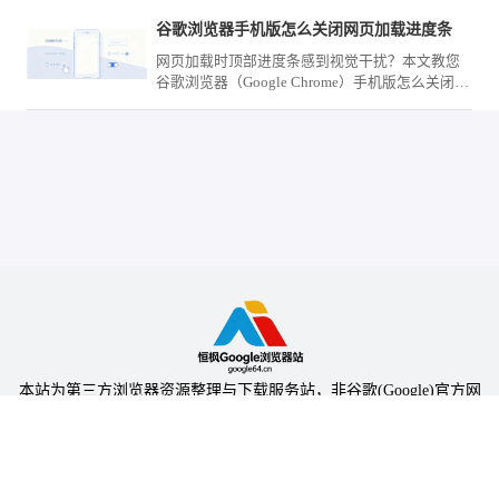
染输出，您可以精准控制页面的滑动节奏，在查
谷歌浏览器手机版怎么关闭网页加载进度条
阅海量文字或高清大图时依然保持极致的响应速
度。
网页加载时顶部进度条感到视觉干扰？本文教您
谷歌浏览器（Google Chrome）手机版怎么关闭网
页加载进度条，通过系统界面配置取消该UI视觉
指示器显示。
本站为第三方浏览器资源整理与下载服务站，非谷歌(Google)官方网
站，与Google公司无任何隶属关系。
本站提供的软件仅为个人学习测试使用，请在下载后24小时内删除，
不得用于任何商业用途，否则后果自负。