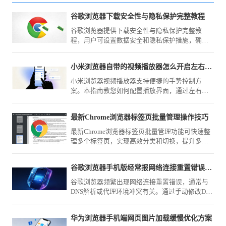
谷歌浏览器下载安全性与隐私保护完整教程
谷歌浏览器提供下载安全性与隐私保护完整教
程，用户可设置数据安全和隐私保护措施，确保
浏览器使用时个人信息安全。
小米浏览器自带的视频播放器怎么开启左右滑动调亮度
小米浏览器视频播放器支持便捷的手势控制方
案。本指南教您如何配置播放界面，通过左右滑
动屏幕快速调节视频亮度与音量，优化观影体
验，助您在不同光线场景下都能获得最佳视觉效
最新Chrome浏览器标签页批量管理操作技巧
果。
最新Chrome浏览器标签页批量管理功能可快速整
理多个标签页，实现高效分类和切换，提升多任
务浏览效率。
谷歌浏览器手机版经常报网络连接重置错误到底怎么改机
谷歌浏览器频繁出现网络连接重置错误，通常与
DNS解析或代理环境冲突有关。通过手动修改DNS
服务器地址及优化网络设置，可有效解决此类连
接中断问题，提升网页加载速率。
华为浏览器手机端网页图片加载缓慢优化方案