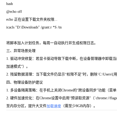
bash
@echo off
echo 正在设置下载文件夹权限...
icacls "D:\Downloads" /grant:r *S /tn
将脚本加入计划任务，每周一自动执行并生成权限日志。
三、异常场景处理
1. 驱动冲突修复：若显卡驱动导致下载中断，在设备管理器中卸载当前
加速模式”）。
2. 残留数据清理：当下载文件仍显示“权限不足”时，删除`C:\Users\[用户名]\AppData
四、物理设备防护建议
1. 多设备隔离策略：在手机上关闭Chrome的“跨设备同步”功能
2. 硬件加速优化：在Chrome设置中启用“预读取资源”（`chrome://fl
至内存分区，提升大文件
（需至少8GB内存）。
加载速度