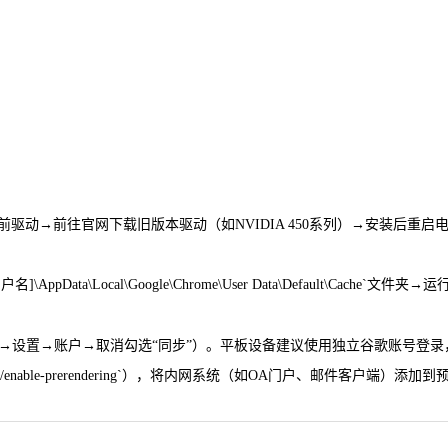
驱动→前往官网下载旧版本驱动（如NVIDIA 450系列）→安装后重启电
\Local\Google\Chrome\User Data\Default\Cache`文件夹→运行命令`s
（菜单→设置→账户→取消勾选“同步”）。平板设备建议使用独立谷歌账号登
ags/enable-prerendering`），将内网系统（如OA门户、邮件客户端）