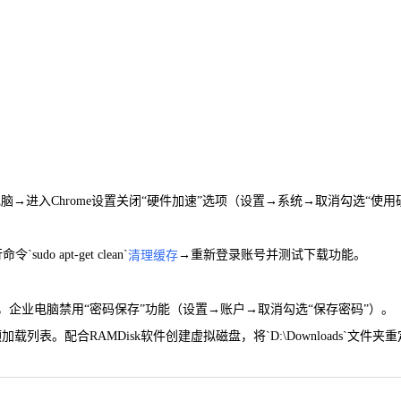
脑→进入Chrome设置关闭“硬件加速”选项（设置→系统→取消勾选“使用
udo apt-get clean`
→重新登录账号并测试下载功能。
清理缓存
录，企业电脑禁用“密码保存”功能（设置→账户→取消勾选“保存密码”）。
添加到预加载列表。配合RAMDisk软件创建虚拟磁盘，将`D:\Downloads`文件夹