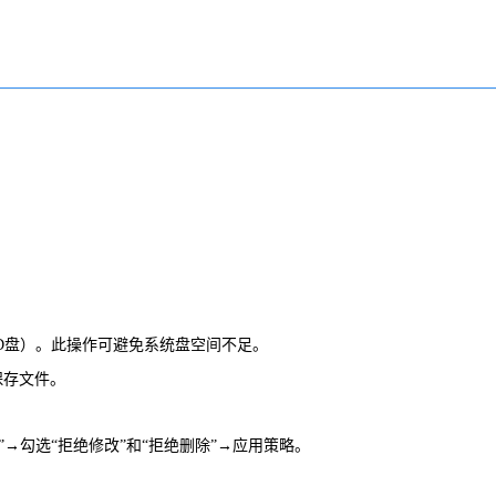
D盘）。此操作可避免系统盘空间不足。
保存文件。
属性”→勾选“拒绝修改”和“拒绝删除”→应用策略。