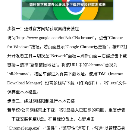
步骤一：通过官方网站获取离线安装包
访问`https://www.google.com/intl/zh-CN/chrome/`，点击“Chrome
for Windows”按钮。若页面显示“Google Chrome已更新”，按F12打
开开发者工具→切换至“Network”面板→刷新页面→右键点击下载
链接→选择“复制链接地址”。将该URL中的`/chrome/`替换为
`/dl/chrome/`，按回车键进入真实下载地址。使用IDM（Internet
Download Manager）设置多线程下载（如16线程），将`.exe`文件
保存至本地磁盘。
步骤二：绕过网络限制进行本地安装
若学校/公司网络禁止下载，将U盘插入已联网的电脑，重复步骤
一下载安装包至U盘。在目标设备上，右键点击
`ChromeSetup.exe`→“属性”→“兼容性”选项卡→勾选“以管理员身