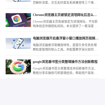
页解析深度、交互友好度及系统兼容性三个维度
进行综合评测，为您梳理两款浏览器的适用场景
与主要性能对比。
Chrome浏览器主页被锁定流氓网址后怎么通过注册表彻底修复
Chrome浏览器主页若被锁定为流氓网址，不仅影
响体验还伴随隐私风险。本文提供了一套深度清
理方案，指导您通过注册表项删除劫持参数并重
置快捷方式，彻底根除流氓网址的强行锁定。
电脑浏览器开启悬浮窗小窗口播放网页视频可以做到边看边工作
电脑浏览器悬浮窗播放特性，是提升多任务处理
颗粒度管理的核心工具。本配置教学演示如何一
键开启画中画模式，让您在研学视频的同时实现
业务窗口的无缝高效切换。
google浏览器书签分类整理操作方法创新教程
Google浏览器书签分类整理支持创新操作方法，
教程分享实操技巧和管理经验，帮助用户高效整
理和管理收藏夹。