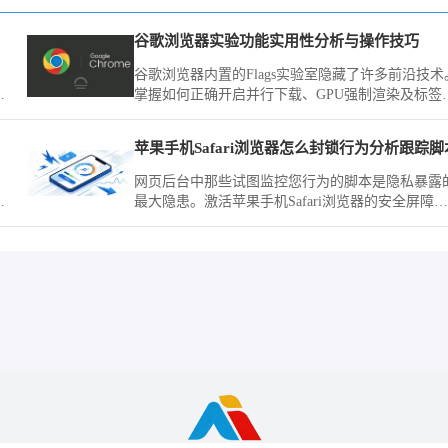
谷歌浏览器实验功能实用性分析与操作技巧
谷歌浏览器内置的Flags实验室隐藏了许多前沿技术
体
掌握如何正确开启并行下载、GPU强制渲染及标签
预览等进阶选项，能够提前享受官方尚未正式发布
底层优化功能，从底层逻辑上显著提升您的个性化
苹果手机Safari浏览器怎么封锁行为分析跟踪脚
览器操作上限与交互体验。
网页后台中那些试图监控您行为的脚本是隐私暴露
，
最大隐患。激活苹果手机Safari浏览器的安全屏障，
设
您即可在系统级层面封锁这些分析跟踪脚本的运行