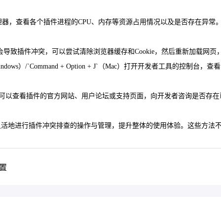
rome的任务管理器，查看各个插件进程的CPU、内存等资源占用情况以及是
据可能会导致插件冲突，可以尝试清除浏览器缓存和Cookie，然后重新加载网
+ J`（Windows）/`Command + Option + J`（Mac）打开
件，可以查看插件的官方网站、用户论坛或支持页面，向开发者咨询是否存
浏览器中灵活地进行插件冲突排查的操作与管理，提升整体的使用体验。这些
配置