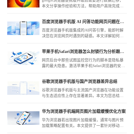
google浏览器便携版升级后需要进行数据迁移，
本文分享操作经验和方法，帮助用户高效完成升
级后的配置和数据迁移。
百度浏览器手机版 AI 问答功能网页问题在线解答
百度浏览器手机版集成的AI问答引擎，能即时解
决您在浏览网页时遇到的疑惑。本文详解如何调
用智能辅助进行在线提问，助您实现知识获取的
深度与广度跃升，提升学习效率。
苹果手机Safari浏览器怎么封锁行为分析跟踪脚本
网页后台中那些试图监控您行为的脚本是隐私暴
露的最大隐患。激活苹果手机Safari浏览器的安全
屏障，您即可在系统级层面封锁这些分析跟踪脚
本的运行。
谷歌浏览器手机版与国产浏览器差异总结
谷歌浏览器手机版与主流国产浏览器在功能设置
与生态适应性上存在显著差异。本文为您总结核
心选购策略，从同步功能、广告拦截到网络优
化，全面对比分析。
华为浏览器手机端网页图片加载缓慢优化方案
华为浏览器若出现图片加载缓慢，通常与图片预
加载策略配置有关。本文提供了一套针对移动网
络环境的优化方案，教您如何精细化调整渲染配