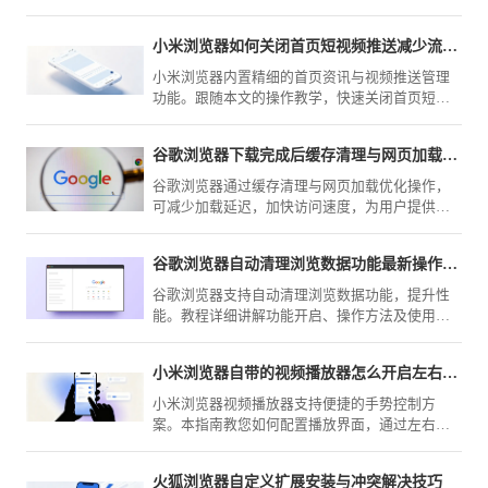
小米浏览器如何关闭首页短视频推送减少流量消耗
小米浏览器内置精细的首页资讯与视频推送管理
功能。跟随本文的操作教学，快速关闭首页短视
频干扰，不仅能有效减少移动流量损耗，还能为
你还原一个清爽、纯净的上网环境。
谷歌浏览器下载完成后缓存清理与网页加载优化教程
谷歌浏览器通过缓存清理与网页加载优化操作，
可减少加载延迟，加快访问速度，为用户提供流
畅高效的浏览体验。
谷歌浏览器自动清理浏览数据功能最新操作教程
谷歌浏览器支持自动清理浏览数据功能，提升性
能。教程详细讲解功能开启、操作方法及使用技
巧，保障浏览器运行顺畅。
小米浏览器自带的视频播放器怎么开启左右滑动调亮度
小米浏览器视频播放器支持便捷的手势控制方
案。本指南教您如何配置播放界面，通过左右滑
动屏幕快速调节视频亮度与音量，优化观影体
验，助您在不同光线场景下都能获得最佳视觉效
火狐浏览器自定义扩展安装与冲突解决技巧
果。