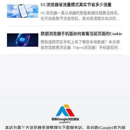
UC浏览器省流量模式真实节省多少流量
UC浏览器一直以卓越的智能数据压缩算法闻名，
在开启极致节流选项后，其对高清图文站点的压
缩力度究竟有多大？我们将展示功能前后真实的
运营商扣费数据流向对比，为您深度解析其中的
欧朋浏览器手机版如何查看当前页面的Cookie
优化差值与视觉劣化程度，彻底打消月底套餐告
急的顾虑。
想知道网页在手机上存了哪些本地数据？本文将
指导您欧朋浏览器（Opera浏览器）手机版如何深
入查看当前页面的Cookie，助您更透彻地了解网
页的缓存数据机制。
本站为第三方浏览器资源整理与下载服务站，非谷歌(Google)官方网