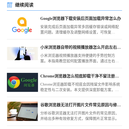
继续阅读
Google浏览器下载安装后页面加载异常怎么办
安装完成后页面加载异常多因缓存错误或网络配
置问题。清理缓存及调整网络设置，可恢复
Google浏览器页面的正常显示和访问速度。
小米浏览器自带的视频播放器怎么开启左右滑动调亮度
小米浏览器视频播放器支持便捷的手势控制方
案。本指南教您如何配置播放界面，通过左右滑
动屏幕快速调节视频亮度与音量，优化观影体
验，助您在不同光线场景下都能获得最佳视觉效
Chrome浏览器怎么彻底卸载干净不留注册表残留
果。
Chrome浏览器卸载不彻底会因残留文件影响系统
稳定性与二次安装。本文提供深度卸载方案，详
细解析如何清理AppData与注册表键值，确保软件
从您的计算机彻底移除，不留任何痕迹。
谷歌浏览器无法打开图片文件常见原因与修复方式
分析谷歌浏览器无法打开图片文件的常见原因，
并给出多种有效修复方式，保障图片正常显示。