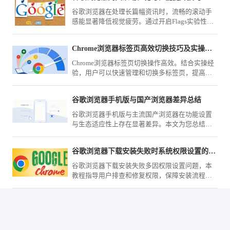
谷歌浏览器在处理长篇幅资讯时，流畅的滚动手
感能显著降低视觉疲劳。通过开启Flags实验性平
滑滚动参数、配合鼠标手势导航以及优化图形渲
染输出，您可以精准控制页面的滑动节奏，在查
Chrome浏览器标签页高效切换技巧及实操经验
阅海量文字或高清大图时依然保持极致的响应速
度。
Chrome浏览器标签页切换操作高效。结合实操经
验，用户可以快速管理和切换多标签页，提高多
任务浏览效率，优化整体使用体验。
谷歌浏览器手机版与国产浏览器差异总结
谷歌浏览器手机版与主流国产浏览器在功能设置
与生态适应性上存在显著差异。本文为您总结核
心选购策略，从同步功能、广告拦截到网络优
化，全面对比分析。
谷歌浏览器下载安装失败时系统权限设置的排查方法
谷歌浏览器下载安装失败多因权限设置问题，本
教程指导用户排查和修复权限，保障安装流程顺
利。