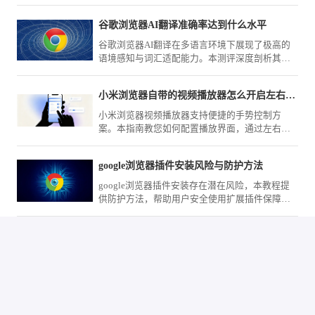
提高浏览器整体性能。
谷歌浏览器AI翻译准确率达到什么水平
谷歌浏览器AI翻译在多语言环境下展现了极高的
语境感知与词汇适配能力。本测评深度剖析其在
学术翻译、商业文档处理场景下的精准度与响应
速度，客观揭示其在跨语言协作中的应用深度。
小米浏览器自带的视频播放器怎么开启左右滑动调亮度
小米浏览器视频播放器支持便捷的手势控制方
案。本指南教您如何配置播放界面，通过左右滑
动屏幕快速调节视频亮度与音量，优化观影体
验，助您在不同光线场景下都能获得最佳视觉效
google浏览器插件安装风险与防护方法
果。
google浏览器插件安装存在潜在风险，本教程提
供防护方法，帮助用户安全使用扩展插件保障数
据安全。