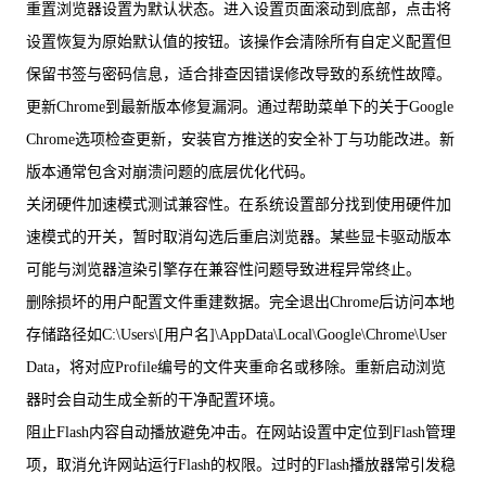
重置浏览器设置为默认状态。进入设置页面滚动到底部，点击将
设置恢复为原始默认值的按钮。该操作会清除所有自定义配置但
保留书签与密码信息，适合排查因错误修改导致的系统性故障。
更新Chrome到最新版本修复漏洞。通过帮助菜单下的关于Google
Chrome选项检查更新，安装官方推送的安全补丁与功能改进。新
版本通常包含对崩溃问题的底层优化代码。
关闭硬件加速模式测试兼容性。在系统设置部分找到使用硬件加
速模式的开关，暂时取消勾选后重启浏览器。某些显卡驱动版本
可能与浏览器渲染引擎存在兼容性问题导致进程异常终止。
删除损坏的用户配置文件重建数据。完全退出Chrome后访问本地
存储路径如C:\Users\[用户名]\AppData\Local\Google\Chrome\User
Data，将对应Profile编号的文件夹重命名或移除。重新启动浏览
器时会自动生成全新的干净配置环境。
阻止Flash内容自动播放避免冲击。在网站设置中定位到Flash管理
项，取消允许网站运行Flash的权限。过时的Flash播放器常引发稳