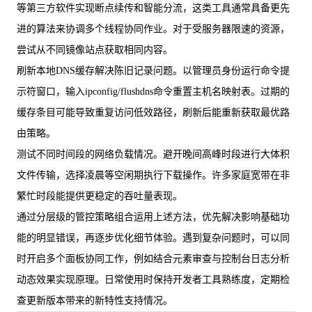
等第三方软件实现断点续传和智能分流，这类工具通常具备更先
进的算法来协调多个线程协同作业。对于受服务器限速的资源，
尝试从不同镜像站点获取相同内容。
刷新本地DNS缓存解决陈旧记录问题。以管理员身份运行命令提
示符窗口，输入ipconfig/flushdns命令重置主机名映射表。过期的
缓存条目可能导致重复访问低效路径，刷新后能重新获取最优路
由策略。
测试不同时间段的网络负载情况。避开晚间高峰时段进行大体积
文件传输，选择凌晨等空闲期执行下载操作。许多家庭宽带在非
繁忙时段能提供更稳定的吞吐量表现。
通过分层级的管控策略组合运用上述方法，优先解决影响基础功
能的明显错误，再逐步优化细节体验。遇到复杂问题时，可以同
时开启多个面板协同工作，例如结合元素审查与控制台日志分析
动态效果实现原理。日常使用时保持开发者工具熟练度，定期检
查更新版本带来的新特性支持情况。