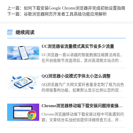
上一篇：如何下载安装Google Chrome浏览器并完成初始设置指南
下一篇：谷歌浏览器网页开发者工具高级功能应用解析
继续阅读
UC浏览器省流量模式真实节省多少流量
UC浏览器一直以卓越的智能数据压缩算法闻名，
在开启极致节流选项后，其对高清图文站点的压
缩力度究竟有多大？我们将展示功能前后真实的
运营商扣费数据流向对比，为您深度解析其中的
QQ浏览器小说模式字体太小怎么调整
优化差值与视觉劣化程度，彻底打消月底套餐告
急的顾虑。
QQ浏览器为广大网文爱好者量身定制了极为出色
的排版重构功能，如果默认显示比例让您的双眼
感到疲劳，请不要将就。掌握全局缩放设置与强
制行距调整功能，您可以轻松将页面文字放大至
Chrome浏览器移动端下载安装问题排查操作经验教程
最舒适的尺寸，尽享纯粹阅读。
Chrome浏览器移动端下载安装过程中可能遇到问
题，文章结合实战经验提供详细排查方法，并分
享解决思路和优化技巧，帮助用户快速定位并修
复问题，确保顺利安装。