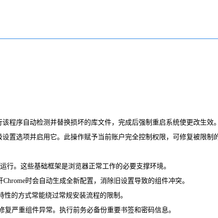
下载官方修复工具。运行该程序自动检测并替换损坏的库文件，完成后强制重启系统使更改生效
用户修改高级设置选项并启用它。此操作赋予当前账户完全控制权限，可修复被限制
底层组件正常运行。这些基础框架是浏览器正常工作的必要支撑环境。
件夹。重新打开Chrome时会自动生成全新配置，消除旧设置导致的组件冲突。
隐藏特性的方式常能绕过常规安装流程的限制。
录但能深度修复严重组件异常。执行前务必备份重要书签和密码信息。