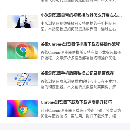
恶意代码与钓鱼链接构建防御屏障。本文深入解
析其运行逻辑，带您了解如何保障个人移动上网
环境的安全与纯净。
小米浏览器自带的视频播放器怎么开启左右滑动调亮度
小米浏览器视频播放器支持便捷的手势控制方
案。本指南教您如何配置播放界面，通过左右滑
动屏幕快速调节视频亮度与音量，优化观影体
验，助您在不同光线场景下都能获得最佳视觉效
谷歌Chrome浏览器便携版下载安装操作流程
果。
谷歌Chrome浏览器便携版支持完整下载安装和操
作流程，文章解析多设备部署技巧和操作优化方
案，帮助用户在移动办公中保持高效使用。
谷歌浏览器手机版隐私模式记录是否保存
谷歌浏览器隐私浏览模式的核心卖点在于本地足
迹的彻底销毁。本文剖析其数据隔离架构，解释
在该模式下为何数据不会被物理保存，帮您建立
安全上网的信心，保障私人轨迹不外泄。
Chrome浏览器下载及下载速度提升技巧
针对Chrome浏览器下载速度慢的问题，分享网络
优化与配置技巧，帮助用户提升下载效率，缩短
下载安装时间。