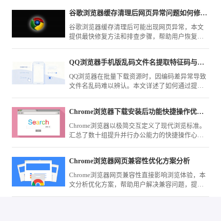
谷歌浏览器缓存清理后网页异常问题如何修复最快
谷歌浏览器缓存清理后可能出现网页异常，本文
提供最快修复方法和排查步骤，帮助用户恢复正
常浏览体验。
QQ浏览器手机版乱码文件名提取特征码与批量转码技巧
QQ浏览器在批量下载资源时，因编码差异常导致
文件名乱码难以辨认。本文详述了如何通过提取
文件名特征码辅助识别，并配合自动化工具实现
批量规范转码的方法，助您快速整理归档各类下
Chrome浏览器下载安装后功能快捷操作优化教程
载文件，告别乱码困扰。
Chrome浏览器以极简交互定义了现代浏览标准。
汇总了数十组提升并行办公能力的快捷操作心
得，涵盖标签组智能管理、地址栏秒级检索及系
统层级调用，助您跨越低效的点击路径，通过指
Chrome浏览器网页兼容性优化方案分析
尖的精准调度实现网页浏览与任务处理的毫秒级
衔接，实现效能质变。
Chrome浏览器网页兼容性直接影响浏览体验，本
文分析优化方案，帮助用户解决兼容问题，提高
网页访问效果。