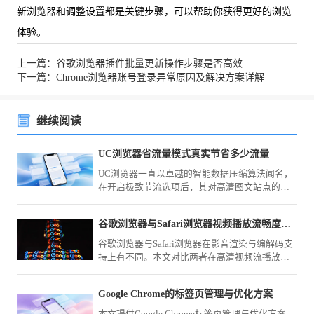
新浏览器和调整设置都是关键步骤，可以帮助你获得更好的浏览
体验。
上一篇：谷歌浏览器插件批量更新操作步骤是否高效
下一篇：Chrome浏览器账号登录异常原因及解决方案详解
继续阅读
UC浏览器省流量模式真实节省多少流量
UC浏览器一直以卓越的智能数据压缩算法闻名，
在开启极致节流选项后，其对高清图文站点的压
缩力度究竟有多大？我们将展示功能前后真实的
运营商扣费数据流向对比，为您深度解析其中的
谷歌浏览器与Safari浏览器视频播放流畅度对比
优化差值与视觉劣化程度，彻底打消月底套餐告
急的顾虑。
谷歌浏览器与Safari浏览器在影音渲染与编解码支
持上有不同。本文对比两者在高清视频流播放、
直播画面加载及硬件占用方面的流畅度表现，评
估多媒体场景的办公适配性。
Google Chrome的标签页管理与优化方案