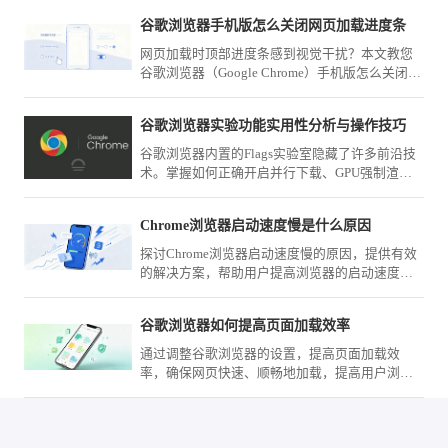
谷歌浏览器手机版怎么关闭网页加载进度条
网页加载时顶部进度条感到视觉干扰？本文教您
谷歌浏览器（Google Chrome）手机版怎么关闭网
页加载进度条，通过系统界面配置取消该UI视觉
指示器显示。
谷歌浏览器实验功能实用性分析与操作技巧
谷歌浏览器内置的Flags实验室隐藏了许多前沿技
术。掌握如何正确开启并行下载、GPU强制渲染
及标签页预览等进阶选项，能够提前享受官方尚
未正式发布的底层优化功能，从底层逻辑上显著
Chrome浏览器启动速度慢是什么原因
提升您的个性化浏览器操作上限与交互体验。
探讨Chrome浏览器启动速度慢的原因，提供有效
的解决方案，帮助用户提高浏览器的启动速度，
提升使用体验。
谷歌浏览器如何提高页面加载效率
通过调整谷歌浏览器的设置，提高页面加载效
率，确保网页快速、顺畅地加载，提高用户浏览
体验。