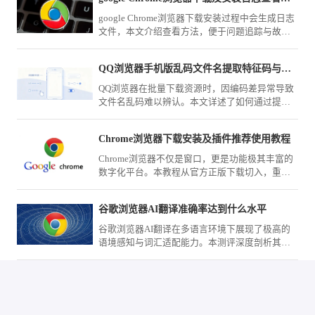
系。
google Chrome浏览器下载安装过程中会生成日志
文件，本文介绍查看方法，便于问题追踪与故障
排查。
QQ浏览器手机版乱码文件名提取特征码与批量转码技巧
QQ浏览器在批量下载资源时，因编码差异常导致
文件名乱码难以辨认。本文详述了如何通过提取
文件名特征码辅助识别，并配合自动化工具实现
批量规范转码的方法，助您快速整理归档各类下
Chrome浏览器下载安装及插件推荐使用教程
载文件，告别乱码困扰。
Chrome浏览器不仅是窗口，更是功能极其丰富的
数字化平台。本教程从官方正版下载切入，重点
测评了数款口碑极佳的网页标注、自动填充及页
面拦截工具，助您在完成下载安装后迅速武装您
谷歌浏览器AI翻译准确率达到什么水平
的浏览器，将其打造成为处理海量资讯与复杂任
务的生产力中心。
谷歌浏览器AI翻译在多语言环境下展现了极高的
语境感知与词汇适配能力。本测评深度剖析其在
学术翻译、商业文档处理场景下的精准度与响应
速度，客观揭示其在跨语言协作中的应用深度。