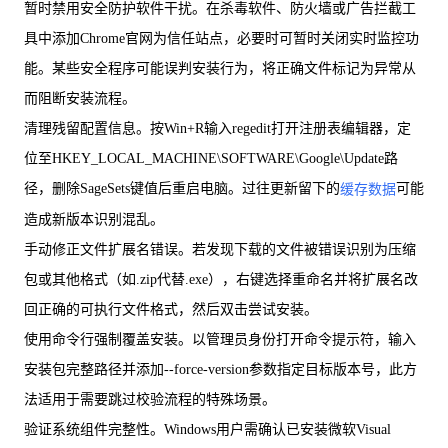
暂时禁用安全防护软件干扰。在杀毒软件、防火墙或广告拦截工
具中添加Chrome官网为信任站点，必要时可暂时关闭实时监控功
能。某些安全程序可能误判安装行为，将正确文件标记为异常从
而阻断安装流程。
清理残留配置信息。按Win+R输入regedit打开注册表编辑器，定
位至HKEY_LOCAL_MACHINE\SOFTWARE\Google\Update路
径，删除SageSets键值后重启电脑。过往更新留下的
可能
缓存数据
造成新版本识别混乱。
手动修正文件扩展名错误。若发现下载的文件被错误识别为压缩
包或其他格式（如.zip代替.exe），右键选择重命名并将扩展名改
回正确的可执行文件格式，然后双击尝试安装。
使用命令行强制覆盖安装。以管理员身份打开命令提示符，输入
安装包完整路径并添加--force-version参数指定目标版本号，此方
法适用于需要跳过校验流程的特殊场景。
验证系统组件完整性。Windows用户需确认已安装微软Visual