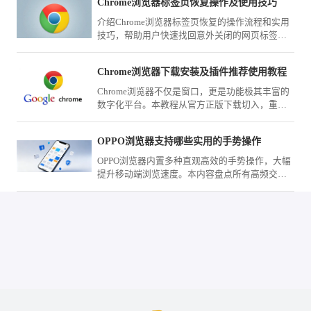
Chrome浏览器标签页恢复操作及使用技巧
介绍Chrome浏览器标签页恢复的操作流程和实用
技巧，帮助用户快速找回意外关闭的网页标签，
提升浏览效率。
Chrome浏览器下载安装及插件推荐使用教程
Chrome浏览器不仅是窗口，更是功能极其丰富的
数字化平台。本教程从官方正版下载切入，重点
测评了数款口碑极佳的网页标注、自动填充及页
面拦截工具，助您在完成下载安装后迅速武装您
OPPO浏览器支持哪些实用的手势操作
的浏览器，将其打造成为处理海量资讯与复杂任
务的生产力中心。
OPPO浏览器内置多种直观高效的手势操作，大幅
提升移动端浏览速度。本内容盘点所有高频交互
手势，从快速跳转到窗口切换，助您告别频繁点
击，通过轻盈的滑动操作实现快捷精准的网页交
互，让上网动作更灵动。