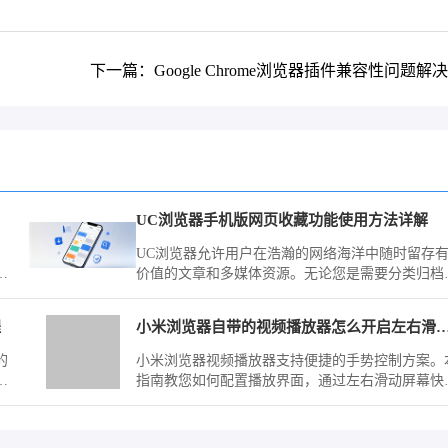
下一篇：Google Chrome浏览器插件兼容性问题解
UC浏览器手机版网页收藏功能使用方法详解
UC浏览器允许用户在浩瀚的网络海洋中随时留存
浏
价值的文章和多媒体资源。无论您是需要分类归档
作资料，还是习惯将常用站点置顶留存，全新的手
交互与云端同步功能都能大幅缩减寻找特定页面的
程
小米浏览器自带的视频播放器怎么开启左
间，带给您极简顺滑的资料管理体验。
的
小米浏览器视频播放器支持便捷的手势控制方案。
网
指南教您如何配置播放界面，通过左右滑动屏幕快
调节视频亮度与音量，优化观影体验，助您在不同
线场景下都能获得最佳视觉效果。