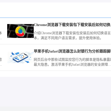
亮度
Chro
本
介绍Chrome浏览器下载安装包安装后如何切换语
速
本，满足不同用户语言需求，提升使用体验。
光
苹果手机Safari浏览器怎么封锁行为分析跟踪
意
网页后台中那些试图监控您行为的脚本是隐私暴露
行
最大隐患。激活苹果手机Safari浏览器的安全屏障
与
您即可在系统级层面封锁这些分析跟踪脚本的运行