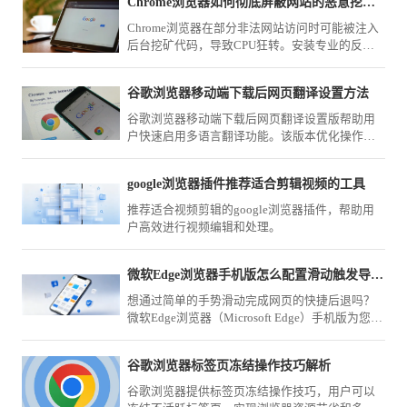
Chrome浏览器如何彻底屏蔽网站的恶意挖矿脚本
Chrome浏览器在部分非法网站访问时可能被注入
后台挖矿代码，导致CPU狂转。安装专业的反挖
矿扩展，或利用Content Settings屏蔽高危域名的
脚本执行权限，可保护系统算力不被非法窃用。
谷歌浏览器移动端下载后网页翻译设置方法
谷歌浏览器移动端下载后网页翻译设置版帮助用
户快速启用多语言翻译功能。该版本优化操作流
程，提升跨语言网页浏览效率和使用便捷性。
google浏览器插件推荐适合剪辑视频的工具
推荐适合视频剪辑的google浏览器插件，帮助用
户高效进行视频编辑和处理。
微软Edge浏览器手机版怎么配置滑动触发导航控制
想通过简单的手势滑动完成网页的快捷后退吗？
微软Edge浏览器（Microsoft Edge）手机版为您提
供了完善的指令定义工具，让页面的导航流程随
心所欲。
谷歌浏览器标签页冻结操作技巧解析
谷歌浏览器提供标签页冻结操作技巧，用户可以