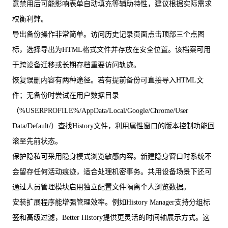
意禁用后可能影响表单自动填充等辅助特性，建议根据实际需求
权衡利弊。
导出备份操作非常简单。访问历史记录页面点击顶部三个点图
标，选择导出为HTML格式文件并存放在安全位置。该档案可用
于跨设备迁移或长期存档重要访问轨迹。
恢复误删内容有两种途径。若有提前备份可直接导入HTML文
件；无备份时尝试在用户数据目录
（%USERPROFILE%/AppData/Local/Google/Chrome/User
Data/Default/）查找History文件，利用属性窗口的版本控制功能回
滚至先前状态。
保护隐私可采用隐身模式浏览敏感内容。新建隐身窗口时系统不
会留存任何活动痕迹，适合处理机密事务。共用设备场景下还可
通过人员管理模块启用独立配置文件隔离个人浏览数据。
安装扩展程序能增强管理效率。例如History Manager支持分组标
签和高级过滤，Better History提供更灵活的时间轴展示方式。这