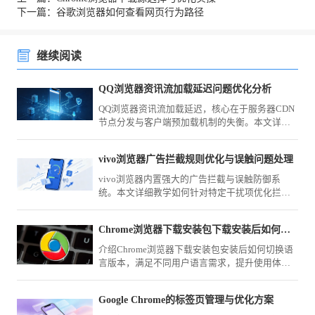
下一篇：谷歌浏览器如何查看网页行为路径
继续阅读
QQ浏览器资讯流加载延迟问题优化分析
QQ浏览器资讯流加载延迟，核心在于服务器CDN
节点分发与客户端预加载机制的失衡。本文详细
分析了资讯流的抓取逻辑，并提供通过网络调试
和缓存优化来加速资讯呈现的有效方案，改善资
vivo浏览器广告拦截规则优化与误触问题处理
讯阅读的即时交互体验。
vivo浏览器内置强大的广告拦截与误触防御系
统。本文详细教学如何针对特定干扰项优化拦截
规则清单，并精调交互点击阈值，彻底解决广告
跳转造成的误触体验痛点。
Chrome浏览器下载安装包下载安装后如何切换语言版本
介绍Chrome浏览器下载安装包安装后如何切换语
言版本，满足不同用户语言需求，提升使用体
验。
Google Chrome的标签页管理与优化方案