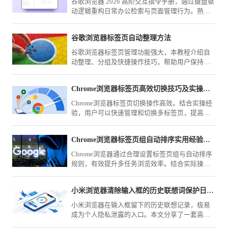
谷歌浏览器 2026 高阶交互指令手册，通过键盘驱
动逻辑重构日常办公检索与页面管理行为。熟练
掌握这些指令闭环，将彻底告别鼠标交互的重复
路径，实现操作质感的飞跃。
谷歌浏览器标签页自动整理方法
谷歌浏览器标签页管理功能强大，本教程介绍自
动整理、分组及快捷操作技巧，帮助用户保持浏
览环境有序高效。
Chrome浏览器标签页高效切换技巧及实操经验
Chrome浏览器标签页切换操作高效。结合实操经
验，用户可以快速管理和切换多标签页，提高多
任务浏览效率，优化整体使用体验。
Chrome浏览器标签页组自动排序实用经验分享
Chrome浏览器通过合理设置标签页组与自动排序
规则，有效提升多任务浏览效率。结合实际操作
经验，解析分组逻辑、快捷管理方式与常见问
题，帮助用户快速实现清晰有序的标签管理体
小米浏览器清除输入框的历史联想词保护日常输入框隐私
验。
小米浏览器在输入框留下的历史联想记录，极易
成为个人隐私泄露的入口。本文分享了一套高效
的联想词清理与关闭设置方案，教您快速抹除搜