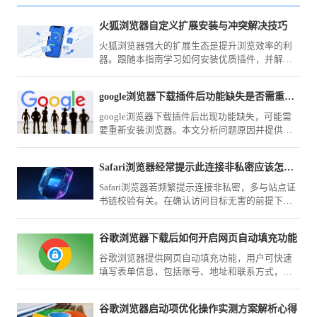
火狐浏览器自定义扩展安装与冲突解决技巧
火狐浏览器强大的扩展生态是提升浏览效率的利
器。跟随本指南学习如何安装优质插件，并解决
因插件冲突引发的稳定性故障，助您实现移动浏
览器功能边界的深度个性化定制。
google浏览器下载插件后功能缺失是否需重新安装浏览器
google浏览器下载插件后出现功能缺失，可能需
要重新安装浏览器。本文分析问题原因并提供恢
复建议，确保插件正常使用。
Safari浏览器经常提示此连接非私密应该怎么强制进入
Safari浏览器若频繁提示连接非私密，多与站点证
书链校验有关。在确认访问目标无害的前提下，
本文教您如何通过高级选项强制忽略警告，顺利
进入受限的HTTPS页面。
谷歌浏览器下载后如何开启网页自动填充功能
谷歌浏览器提供网页自动填充功能，用户可快速
填写表单信息，包括账号、地址和联系方式，提
高网页操作效率。
谷歌浏览器启动项优化操作实测方案解析心得