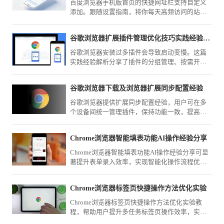
百度浏览器手机版首页的快捷网址栏支持自定义
添加。跟随设置指南，将你每天高频访问的站点
置顶，实现一键快速直达，省去繁琐的搜索与重
复查找步骤。
谷歌浏览器扩展插件管理优化技巧实践经验解析
谷歌浏览器安装过多插件会导致启动变慢。这篇
实践经验解析分享了插件的分组管理、按需开启
以及后台进程管控的操作技巧。学会如何科学精
简你的扩展程序列表，既能保留核心功能，又能
谷歌浏览器下载及浏览器扩展同步配置经验
大幅降低系统后台常驻负载。通过优化管理，让
您的浏览器在保持功能强大的同时，依然拥有极
谷歌浏览器提供扩展同步配置经验，用户可在多
快的响应速度。
个设备间统一管理插件，保持功能一致，提高浏
览器使用效率和操作便捷性。
Chrome浏览器智能填表功能AI操作经验分享
Chrome浏览器智能填表功能AI操作经验分享可显
著提升表单录入效率，实现智能化操作流程优
化，减少重复操作，为用户提供高效、便捷的办
公和数据录入体验。
Chrome浏览器标签页快捷操作方法优化实验
Chrome浏览器标签页快捷操作方法优化实验教
程，帮助用户提升多任务标签页操作效率，实现
更高效的浏览体验。