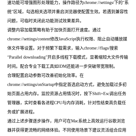
速功能可增强图形处理能力，操作路径为chrome://settings/下的“系
统”区域，勾选相关选项并重启浏览器使配置生效。若遇到兼容性
问题，可临时关闭此功能测试效果差异。
调整内容加载策略有助于加快页面打开速度。通过
chrome://settings/content修改JavaScript执行权限、阻止自动播放媒
体文件等设置。对于频繁下载需求，输入chrome://flags/搜索
“Parallel downloading”开启多线程下载模式，显著缩短大文件传输
时间。配合专业下载工具如IDM还能进一步突破带宽限制。
合理配置启动参数可改善初始化效率。在
chrome://settings/onStartup中指定首选启动方式，避免加载过多初
始页面占用内存。监控资源占用情况时，按下Shift+Esc调出任务
管理器，实时查看各进程CPU与内存消耗，针对性结束高负载任
务或扩展进程。
通过上述步骤逐步操作，用户可在Mac系统上高效运行谷歌浏览
器并获得更流畅的网络体验。不同使用场景下建议灵活组合应用