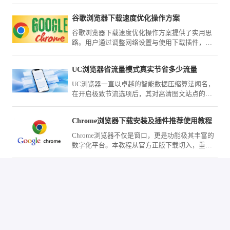
下顺利完成安装。
谷歌浏览器下载速度优化操作方案
谷歌浏览器下载速度优化操作方案提供了实用思
路。用户通过调整网络设置与使用下载插件，可
有效提升下载效率。
UC浏览器省流量模式真实节省多少流量
UC浏览器一直以卓越的智能数据压缩算法闻名，
在开启极致节流选项后，其对高清图文站点的压
缩力度究竟有多大？我们将展示功能前后真实的
运营商扣费数据流向对比，为您深度解析其中的
Chrome浏览器下载安装及插件推荐使用教程
优化差值与视觉劣化程度，彻底打消月底套餐告
急的顾虑。
Chrome浏览器不仅是窗口，更是功能极其丰富的
数字化平台。本教程从官方正版下载切入，重点
测评了数款口碑极佳的网页标注、自动填充及页
面拦截工具，助您在完成下载安装后迅速武装您
的浏览器，将其打造成为处理海量资讯与复杂任
务的生产力中心。