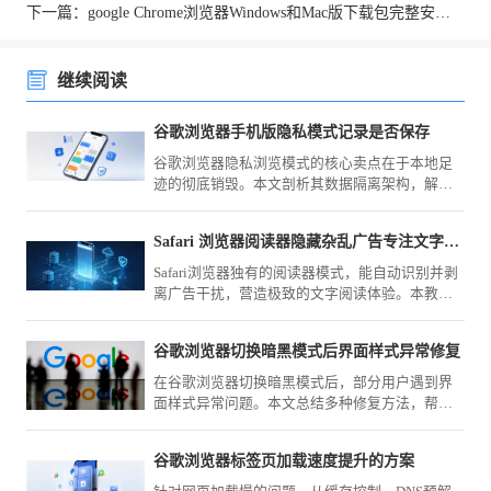
下一篇：google Chrome浏览器Windows和Mac版下载包完整安装及操作
继续阅读
谷歌浏览器手机版隐私模式记录是否保存
谷歌浏览器隐私浏览模式的核心卖点在于本地足
迹的彻底销毁。本文剖析其数据隔离架构，解释
在该模式下为何数据不会被物理保存，帮您建立
安全上网的信心，保障私人轨迹不外泄。
Safari 浏览器阅读器隐藏杂乱广告专注文字阅读
Safari浏览器独有的阅读器模式，能自动识别并剥
离广告干扰，营造极致的文字阅读体验。本教程
带您学习如何开启纯净浏览布局，让您摆脱冗余
板块干扰，在Safari浏览器中深度沉浸在网页核心
谷歌浏览器切换暗黑模式后界面样式异常修复
内容之中，显著提升阅读品质。
在谷歌浏览器切换暗黑模式后，部分用户遇到界
面样式异常问题。本文总结多种修复方法，帮助
用户快速恢复浏览器界面的正常显示，优化视觉
体验。
谷歌浏览器标签页加载速度提升的方案