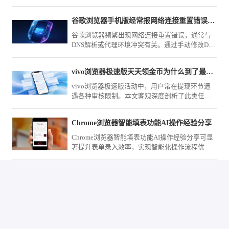
修复策略，包括重新分段校验、网络环境切换与
任务断点重连，助您高效处理大型文档的存储备
谷歌浏览器手机版经常报网络连接重置错误到底怎么改机
份。
谷歌浏览器频繁出现网络连接重置错误，通常与
DNS解析或代理环境冲突有关。通过手动修改DNS
服务器地址及优化网络设置，可有效解决此类连
接中断问题，提升网页加载速率。
vivo浏览器极速版天天领金币为什么到了最终提现总翻车
vivo浏览器极速版活动中，用户常在提现环节遭
遇各种审核限制。本文客观深度剖析了此类任务
规则与常见“翻车”原因，提供切实可行的避坑建
议，帮您规避无效时间损耗。
Chrome浏览器智能填表功能AI操作经验分享
Chrome浏览器智能填表功能AI操作经验分享可显
著提升表单录入效率，实现智能化操作流程优
化，减少重复操作，为用户提供高效、便捷的办
公和数据录入体验。