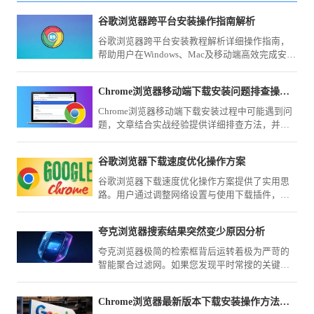
谷歌浏览器跨平台安装操作指南解析
谷歌浏览器跨平台安装教程解析详细操作指南，
帮助用户在Windows、Mac及移动端高效完成安装
部署，并保证浏览器稳定运行与使用效率。
Chrome浏览器移动端下载安装问题排查操作经验教程
Chrome浏览器移动端下载安装过程中可能遇到问
题，文章结合实战经验提供详细排查方法，并分
享解决思路和优化技巧，帮助用户快速定位并修
复问题，确保顺利安装。
谷歌浏览器下载速度优化操作方案
谷歌浏览器下载速度优化操作方案提供了实用思
路。用户通过调整网络设置与使用下载插件，可
有效提升下载效率。
夸克浏览器搜索结果突然变少原因分析
夸克浏览器极简的检索框背后运转着极为严苛的
智能聚合过滤网。如果您发现平时常搜的关键词
反馈条目大幅缩减，很大程度上是触发了深度去
重或敏感词屏蔽机制。我们将带您探究这套意图
Chrome浏览器最新版本下载安装操作方法解析
识别算法的判定边界，并分享能够打破信息孤岛