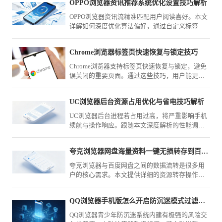
OPPO浏览器资讯推荐系统优化设置技巧解析
OPPO浏览器资讯流精准匹配用户阅读喜好。本文
详解如何深度优化算法偏好，通过自定义标签、
屏蔽无效源与精准反馈，实现首页资讯的极致净
化与高价值获取。
Chrome浏览器标签页快速恢复与锁定技巧
Chrome浏览器支持标签页快速恢复与锁定，避免
误关闭的重要页面。通过这些技巧，用户能更好
地掌控多任务浏览，保持高效与有序。
UC浏览器后台资源占用优化与省电技巧解析
UC浏览器后台进程若占用过高，将严重影响手机
续航与操作响应。跟随本文深度解析的性能调优
方案，通过控制关联唤醒权限与后台缓存释放，
显著提升设备在浏览场景下的续航表现。
夸克浏览器网盘海量资料一键无损转存到百度网盘里
夸克浏览器与百度网盘之间的数据流转是很多用
户的核心需求。本文提供详细的资源转存操作指
南，教您如何通过高效技巧实现海量资料的一键
无损迁移，确保学习与工作文件能够快速同步至
QQ浏览器手机版怎么开启防沉迷模式过滤掉不良网恋网站
百度网盘，解决跨平台资源管理难题。
QQ浏览器青少年防沉迷系统内建有极强的风险交