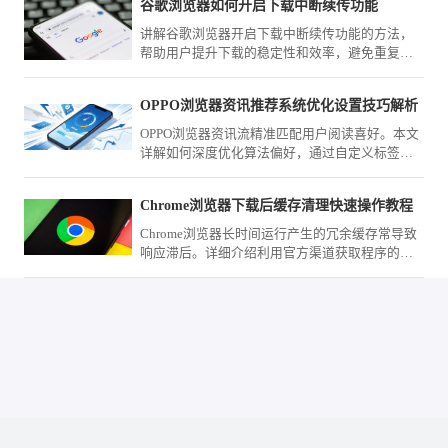
谷歌浏览器如何开启下载中断续传功能
讲解谷歌浏览器开启下载中断续传功能的方法，
帮助用户提升下载的稳定性和效率，避免重复下
载浪费时间。
OPPO浏览器资讯推荐系统优化设置技巧解析
OPPO浏览器资讯流精准匹配用户阅读喜好。本文
详解如何深度优化算法偏好，通过自定义标签、
屏蔽无效源与精准反馈，实现首页资讯的极致净
化与高价值获取。
Chrome浏览器下载后缓存清理快速操作教程
Chrome浏览器长时间运行产生的冗余缓存常导致
响应滞后。详细介绍利用官方渠道获取程序的逻
辑，并提供开启自动清理策略、限制缓存写入上
限及手动剥离冗余记录的方案，旨在让您的浏览
器始终保持轻盈状态，即便在长期使用后也能获
得如新机般的响应速度。