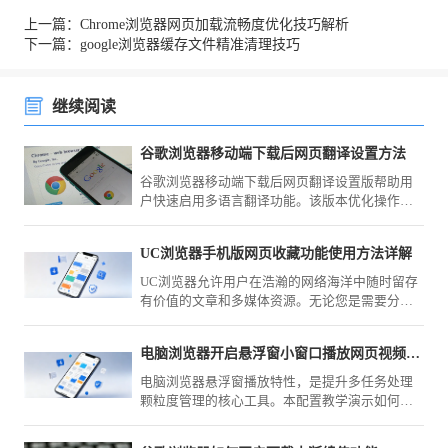
上一篇：Chrome浏览器网页加载流畅度优化技巧解析
下一篇：google浏览器缓存文件精准清理技巧
继续阅读
谷歌浏览器移动端下载后网页翻译设置方法
谷歌浏览器移动端下载后网页翻译设置版帮助用
户快速启用多语言翻译功能。该版本优化操作流
程，提升跨语言网页浏览效率和使用便捷性。
UC浏览器手机版网页收藏功能使用方法详解
UC浏览器允许用户在浩瀚的网络海洋中随时留存
有价值的文章和多媒体资源。无论您是需要分类
归档工作资料，还是习惯将常用站点置顶留存，
全新的手势交互与云端同步功能都能大幅缩减寻
电脑浏览器开启悬浮窗小窗口播放网页视频可以做到边看边工作
找特定页面的时间，带给您极简顺滑的资料管理
体验。
电脑浏览器悬浮窗播放特性，是提升多任务处理
颗粒度管理的核心工具。本配置教学演示如何一
键开启画中画模式，让您在研学视频的同时实现
业务窗口的无缝高效切换。