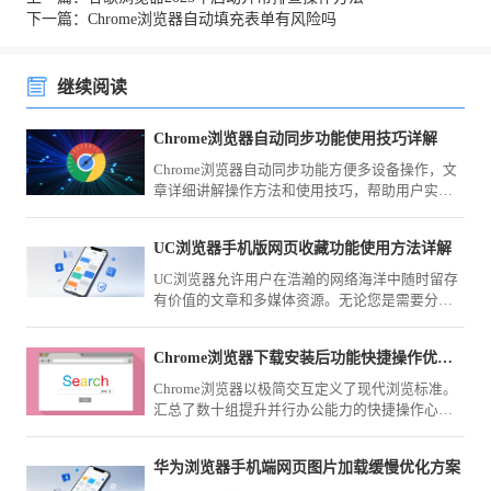
下一篇：Chrome浏览器自动填充表单有风险吗
继续阅读
Chrome浏览器自动同步功能使用技巧详解
Chrome浏览器自动同步功能方便多设备操作，文
章详细讲解操作方法和使用技巧，帮助用户实现
数据一致，保证跨设备浏览和操作的高效性。
UC浏览器手机版网页收藏功能使用方法详解
UC浏览器允许用户在浩瀚的网络海洋中随时留存
有价值的文章和多媒体资源。无论您是需要分类
归档工作资料，还是习惯将常用站点置顶留存，
全新的手势交互与云端同步功能都能大幅缩减寻
Chrome浏览器下载安装后功能快捷操作优化教程
找特定页面的时间，带给您极简顺滑的资料管理
体验。
Chrome浏览器以极简交互定义了现代浏览标准。
汇总了数十组提升并行办公能力的快捷操作心
得，涵盖标签组智能管理、地址栏秒级检索及系
统层级调用，助您跨越低效的点击路径，通过指
华为浏览器手机端网页图片加载缓慢优化方案
尖的精准调度实现网页浏览与任务处理的毫秒级