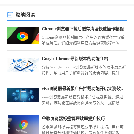
继续阅读
Chrome浏览器下载后缓存清理快速操作教程
Chrome浏览器长时间运行产生的冗余缓存常导致
响应滞后。详细介绍利用官方渠道获取程序的逻
辑，并提供开启自动清理策略、限制缓存写入上
限及手动剥离冗余记录的方案，旨在让您的浏览
Google Chrome最新版本的功能介绍
器始终保持轻盈状态，即便在长期使用后也能获
得如新机般的响应速度。
介绍Google Chrome浏览器最新版本的功能及其新
特性，帮助用户了解浏览器的更新内容，提升使
用体验。
vivo浏览器最新版广告拦截功能开启实测效果大评测
vivo浏览器最新版搭载智能广告拦截系统。经过
实测，该功能在屏蔽网页弹窗与各类干扰信息方
面表现优异。本篇评测为您展示开启步骤，带您
体验无广告、纯净的极速阅读环境。
谷歌浏览器标签管理效率提升技巧
谷歌浏览器提供标签管理效率提升技巧。用户可
通过标签分组和快速切换，提高多任务浏览效