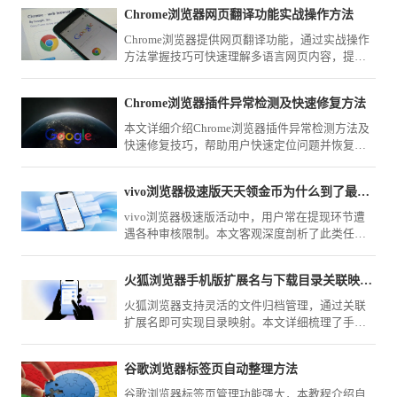
Chrome浏览器网页翻译功能实战操作方法
Chrome浏览器提供网页翻译功能，通过实战操作
方法掌握技巧可快速理解多语言网页内容，提高
跨语言浏览效率。
Chrome浏览器插件异常检测及快速修复方法
本文详细介绍Chrome浏览器插件异常检测方法及
快速修复技巧，帮助用户快速定位问题并恢复插
件正常运行，提升浏览器稳定性和使用体验。
vivo浏览器极速版天天领金币为什么到了最终提现总翻车
vivo浏览器极速版活动中，用户常在提现环节遭
遇各种审核限制。本文客观深度剖析了此类任务
规则与常见“翻车”原因，提供切实可行的避坑建
议，帮您规避无效时间损耗。
火狐浏览器手机版扩展名与下载目录关联映射与重设
火狐浏览器支持灵活的文件归档管理，通过关联
扩展名即可实现目录映射。本文详细梳理了手动
重设下载目录路径的方法，助您实现不同类型资
源文件的自动分类存储，大幅提升下载后的文件
谷歌浏览器标签页自动整理方法
归档与管理效率。
谷歌浏览器标签页管理功能强大，本教程介绍自