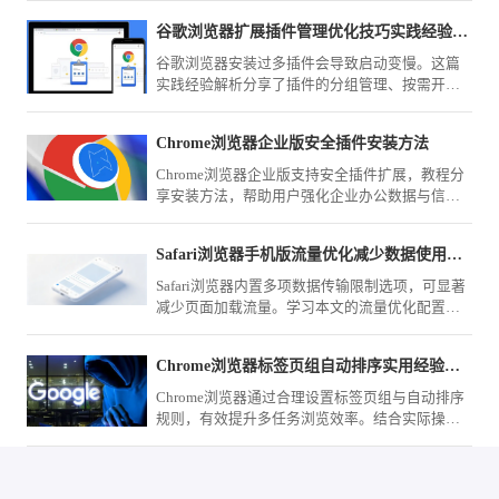
谷歌浏览器扩展插件管理优化技巧实践经验解析
谷歌浏览器安装过多插件会导致启动变慢。这篇
实践经验解析分享了插件的分组管理、按需开启
以及后台进程管控的操作技巧。学会如何科学精
简你的扩展程序列表，既能保留核心功能，又能
Chrome浏览器企业版安全插件安装方法
大幅降低系统后台常驻负载。通过优化管理，让
您的浏览器在保持功能强大的同时，依然拥有极
Chrome浏览器企业版支持安全插件扩展，教程分
快的响应速度。
享安装方法，帮助用户强化企业办公数据与信息
安全。
Safari浏览器手机版流量优化减少数据使用方法
Safari浏览器内置多项数据传输限制选项，可显著
减少页面加载流量。学习本文的流量优化配置指
南，精确控制图片与脚本请求，助您实现移动网
络下的流量精简。
Chrome浏览器标签页组自动排序实用经验分享
Chrome浏览器通过合理设置标签页组与自动排序
规则，有效提升多任务浏览效率。结合实际操作
经验，解析分组逻辑、快捷管理方式与常见问
题，帮助用户快速实现清晰有序的标签管理体
验。