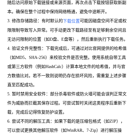
随后访问原始下载链接或来源页面，再次点击下载按钮获取新副
本。确保在整个过程中保持网络畅通，避免中途断开。
3. 修改存储路径：有时默认的
可能因磁盘空间不足或权
下载位置
限限制导致写入异常。可手动更改下载路径至有足够剩余空间且
无访问限制的位置（如D盘、E盘等），然后重新执行下载任务。
4. 验证文件完整性：下载完成后，可通过对比官网提供的哈希值
（如MD5、SHA-256）来校验文件是否完整。使用系统自带工具
或第三方软件（例如HashCalc）计算本地文件的哈希值，并与官
方数值比对。若不一致则说明仍存在损坏风险，需重复上述步骤
直至匹配成功。
5. 暂时禁用安全软件：部分杀毒软件或防火墙可能会误判正常文
件为威胁而拦截其保存过程。可尝试暂时关闭这类程序后重新下
载，完成后记得恢复防护设置。
6. 尝试不同的解压工具：如果下载的是压缩包格式（如ZIP），
可以尝试更换其他解压软件（如WinRAR、7-Zip）进行解压操