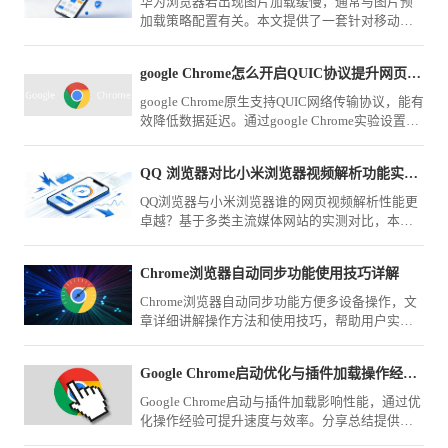
华为浏览器若出现图片加载缓慢，通常与图片预
加载策略配置有关。本文提供了一套针对移动网
络环境的优化方案，教您如何精细化调整渲染配
置，提升高清网页资源的加载呈现效率。
google Chrome怎么开启QUIC协议提升网页加载速度
google Chrome原生支持QUIC网络传输协议，能有
效降低数据延迟。通过google Chrome实验设置页
面激活QUIC特性，可在大并发网络环境下大幅提
升加载表现。
QQ 浏览器对比小米浏览器视频解析功能实测谁更好用
QQ浏览器与小米浏览器谁的网页视频解析性能更
卓越？基于多类主流媒体网站的实测对比，本文
为你深入洞察两款工具在视频加载与兼容性方面
的差异，助你挑选更强力的观影利器。
Chrome浏览器自动同步功能使用技巧详解
Chrome浏览器自动同步功能方便多设备操作，文
章详细讲解操作方法和使用技巧，帮助用户实现
数据一致，保证跨设备浏览和操作的高效性。
Google Chrome启动优化与插件加载操作经验分享
Google Chrome启动与插件加载影响性能，通过优
化操作经验可提升速度与效率。分享总结提供实
用方法，帮助用户改善浏览器启动体验。