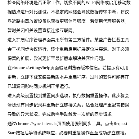
检查网络环境是否正常工作。切换不同的Wi-Fi网络或启用移动数
据热点进行对比测试。不稳定的网络会导致数据传输中断，建议
靠近路由器放置设备以获得更强信号强度。若使用代理服务器，
暂时关闭相关设置直接连接互联网。
进入扩展程序管理界面禁用所有第三方插件。某些广告拦截工具
会干扰同步协议运行，逐个重新启用扩展定位冲突源。对于必须
保留的扩展，尝试更新至最新版本解决兼容性问题。
在chrome://settings/help页面验证浏览器版本信息。若提示有可用
更新，立即下载安装最新版本并重启程序。过时的软件可能存在
已知漏洞影响同步机制正常运行。
进入高级设置找到重置同步选项，执行数据重置操作。此步骤会
清除现有同步记录并重新建立链接关系，适合处理严重配置错误
导致的异常状况。完成后需手动触发一次新的同步请求。
通过chrome://sync-internals页面使用强制同步工具。点击Request
Start按钮后等待系统响应，必要时重复操作直至成功建立连接。