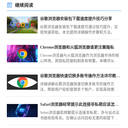
继续阅读
谷歌浏览器安装包下载速度提升技巧分享
谷歌浏览器安装包下载速度可通过技巧提升，实
现快速获取。本文提供详细操作步骤和方法。
Chrome浏览器和火狐浏览器谁更注重隐私
Chrome浏览器与火狐浏览器作为浏览器市场的核
心阵地，其隐私防御机制各有侧重。本横评从数
据留存、追踪拦截及权限隔离维度深度拆解，为
您甄选出更适合严苛隐私需求的环境。
谷歌浏览器快速切换多账号操作方法详尽教程完整分享
详细讲解谷歌浏览器快速切换多账号的操作方
法，帮助用户轻松管理多个账户，实现高效便捷
的多账户使用体验。
Safari浏览器经常提示此连接非私密应该怎么强制进入
Safari浏览器若频繁提示连接非私密，多与站点证
书链校验有关。在确认访问目标无害的前提下，
本文教您如何通过高级选项强制忽略警告，顺利