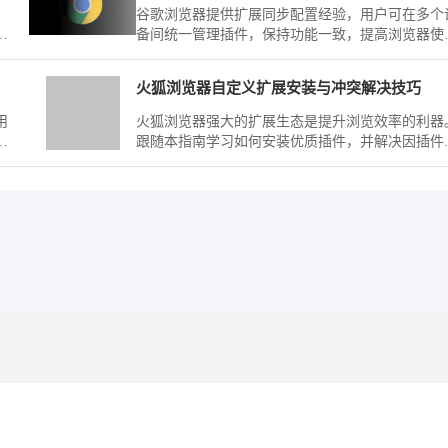
。
谷歌浏览器提供扩展同步配置经验，用户可在多个
升
备间统一管理插件，保持功能一致，提高浏览器使
效率和操作便捷性。
火狐浏览器自定义扩展安装与冲突解决技巧
用
火狐浏览器强大的扩展生态是提升浏览效率的利器
用
跟随本指南学习如何安装优质插件，并解决因插件
突引发的稳定性故障，助您实现移动浏览器功能边
的深度个性化定制。
无任何隶属关系。