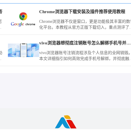
答
Chrome浏览器下载安装及插件推荐使用教程
您
Chrome浏览器不仅是窗口，更是功能极其丰富的数
辅
化平台。本教程从官方正版下载切入，重点测评了
跃
款口碑极佳的网页标注、自动填充及页面拦截工具
助您在完成下载安装后迅速武装您的浏览器，将其
vivo浏览器想彻底注销账号怎么解绑手机号并清除所有记录
造成为处理海量资讯与复杂任务的生产力中心。
助
vivo浏览器账号注销流程涉及个人信息的全网销毁
，
本文详细指引如何高效完成手机号解绑，并彻底触
系统对历史云端同步数据、书签及缓存记录的清零
除，保障隐私安全。