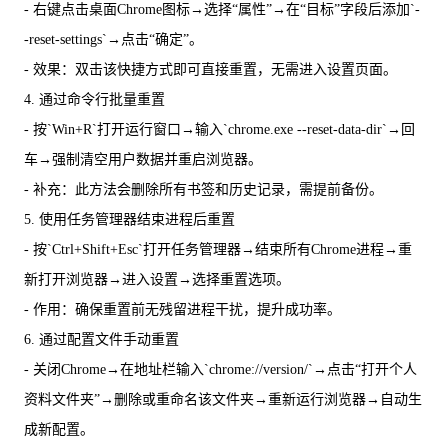
- 右键点击桌面Chrome图标→选择“属性”→在“目标”字段后添加`-
-reset-settings`→点击“确定”。
- 效果：双击该快捷方式即可直接重置，无需进入设置页面。
4. 通过命令行批量重置
- 按`Win+R`打开运行窗口→输入`chrome.exe --reset-data-dir`→回
车→强制清空用户数据并重启浏览器。
- 补充：此方法会删除所有书签和历史记录，需提前备份。
5. 使用任务管理器结束进程后重置
- 按`Ctrl+Shift+Esc`打开任务管理器→结束所有Chrome进程→重
新打开浏览器→进入设置→选择重置选项。
- 作用：确保重置前无残留进程干扰，提升成功率。
6. 通过配置文件手动重置
- 关闭Chrome→在地址栏输入`chrome://version/`→点击“打开个人
资料文件夹”→删除或重命名该文件夹→重新运行浏览器→自动生
成新配置。