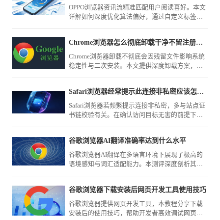
OPPO浏览器资讯流精准匹配用户阅读喜好。本文
详解如何深度优化算法偏好，通过自定义标签、
屏蔽无效源与精准反馈，实现首页资讯的极致净
化与高价值获取。
Chrome浏览器怎么彻底卸载干净不留注册表残留
Chrome浏览器卸载不彻底会因残留文件影响系统
稳定性与二次安装。本文提供深度卸载方案，详
细解析如何清理AppData与注册表键值，确保软件
从您的计算机彻底移除，不留任何痕迹。
Safari浏览器经常提示此连接非私密应该怎么强制进入
Safari浏览器若频繁提示连接非私密，多与站点证
书链校验有关。在确认访问目标无害的前提下，
本文教您如何通过高级选项强制忽略警告，顺利
进入受限的HTTPS页面。
谷歌浏览器AI翻译准确率达到什么水平
谷歌浏览器AI翻译在多语言环境下展现了极高的
语境感知与词汇适配能力。本测评深度剖析其在
学术翻译、商业文档处理场景下的精准度与响应
速度，客观揭示其在跨语言协作中的应用深度。
谷歌浏览器下载安装后网页开发工具使用技巧
谷歌浏览器提供网页开发工具，本教程分享下载
安装后的使用技巧，帮助开发者高效调试网页，