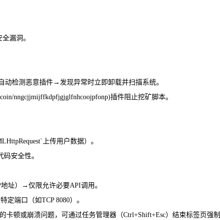
安全漏洞。
rowsing/)功能→自动检测恶意插件→发现异常时立即卸载并扫描系统。
/nocoin/nngcjjmijffkdpfjgjglfnhcoojpfonp)插件阻止挖矿脚本。
ttpRequest`上传用户数据）。
态分析代码安全性。
的IP地址）→仅限允许必要API调用。
定端口（如TCP 8080）。
通过任务管理器（Ctrl+Shift+Esc）结束标签页强制卸载，并使用[Malwarebyt