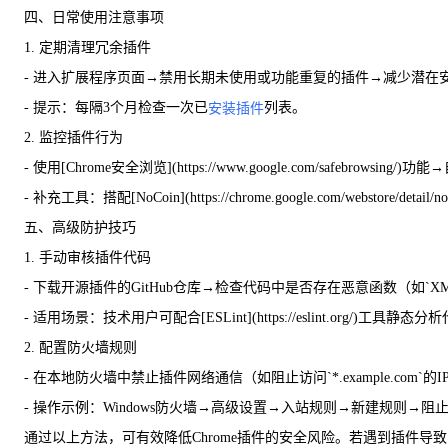
四、日常使用注意事项
1. 定期清理冗余插件
- 进入扩展程序页面→禁用长期未使用或功能重复的插件→减少潜在
- 提示：每隔3个月检查一次已
列表。
安装插件
2. 监控插件行为
- 使用[Chrome安全浏览](https://www.google.com/safeb
- 补充工具：搭配[NoCoin](https://chrome.google.com/webstore/detail
五、高级防护技巧
1. 手动审核插件代码
- 下载开源插件的GitHub仓库→检查代码中是否存在恶意函数（如`XMLH
- 适用场景：技术用户可配合[ESLint](https://eslint.org/)工具静
2. 配置防火墙规则
- 在本地防火墙中禁止插件网络通信（如阻止访问`*.example.com`
- 操作示例：Windows防火墙→高级设置→入站规则→新建规则→阻止特
通过以上方法，可有效降低Chrome插件的安全风险。若遇到插件导致的卡顿或崩溃问题，可