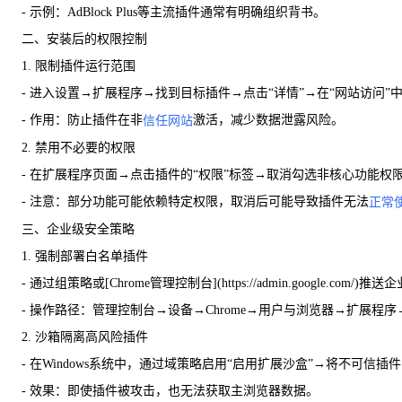
- 示例：AdBlock Plus等主流插件通常有明确组织背书。
二、安装后的权限控制
1. 限制插件运行范围
- 进入设置→扩展程序→找到目标插件→点击“详情”→在“网站访问
- 作用：防止插件在非
激活，减少数据泄露风险。
信任网站
2. 禁用不必要的权限
- 在扩展程序页面→点击插件的“权限”标签→取消勾选非核心功能权限
- 注意：部分功能可能依赖特定权限，取消后可能导致插件无法
正常
三、企业级安全策略
1. 强制部署白名单插件
- 通过组策略或[Chrome管理控制台](https://admin.google
- 操作路径：管理控制台→设备→Chrome→用户与浏览器→扩展程
2. 沙箱隔离高风险插件
- 在Windows系统中，通过域策略启用“启用扩展沙盒”→将不可信
- 效果：即使插件被攻击，也无法获取主浏览器数据。