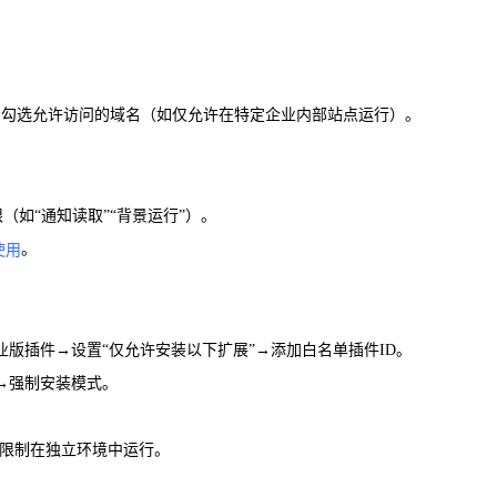
”中勾选允许访问的域名（如仅允许在特定企业内部站点运行）。
（如“通知读取”“背景运行”）。
。
使用
.com/)推送企业版插件→设置“仅允许安装以下扩展”→添加白名单插件ID。
序→强制安装模式。
插件限制在独立环境中运行。